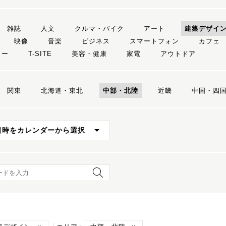
雑誌
人文
クルマ・バイク
アート
建築デザイ
映像
音楽
ビジネス
スマートフォン
カフェ
リー
T-SITE
美容・健康
家電
アウトドア
関東
北海道・東北
中部・北陸
近畿
中国・四
日時をカレンダーから選択
ード検索