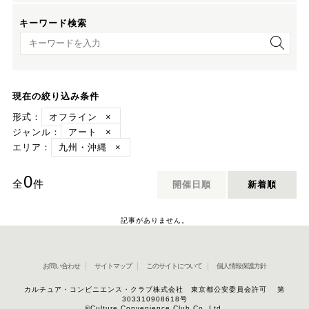
キーワード検索
キーワード検索
現在の絞り込み条件
形式：
オフライン
×
ジャンル：
アート
×
エリア：
九州・沖縄
×
0
全
件
開催日順
新着順
記事がありません。
お問い合わせ
サイトマップ
このサイトについて
個人情報保護方針
カルチュア・コンビニエンス・クラブ株式会社 東京都公安委員会許可 第
303310908618号
©Culture Convenience Club Co.,Ltd.