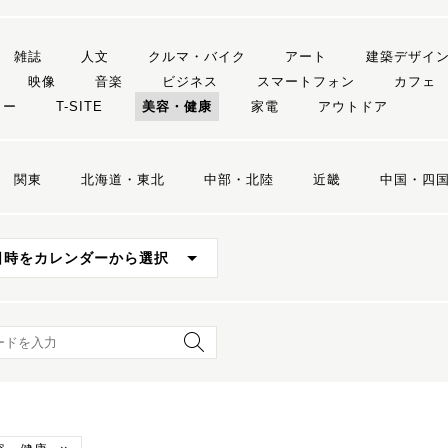
雑誌
人文
クルマ・バイク
アート
建築デザイ
映像
音楽
ビジネス
スマートフォン
カフェ
リー
T-SITE
美容・健康
家電
アウトドア
関東
北海道・東北
中部・北陸
近畿
中国・四
日時をカレンダーから選択
ード検索