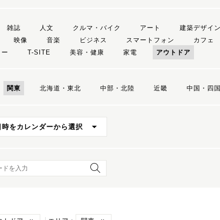
雑誌
人文
クルマ・バイク
アート
建築デザイ
映像
音楽
ビジネス
スマートフォン
カフェ
リー
T-SITE
美容・健康
家電
アウトドア
関東
北海道・東北
中部・北陸
近畿
中国・四
日時をカレンダーから選択
ード検索