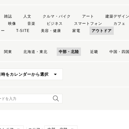
雑誌
人文
クルマ・バイク
アート
建築デザイ
映像
音楽
ビジネス
スマートフォン
カフェ
リー
T-SITE
美容・健康
家電
アウトドア
関東
北海道・東北
中部・北陸
近畿
中国・四
日時をカレンダーから選択
ード検索