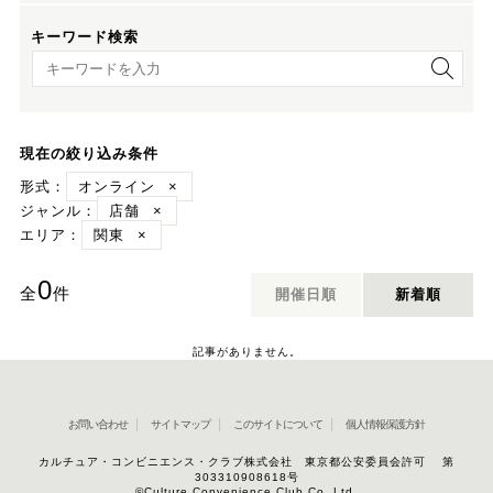
キーワード検索
キーワード検索
現在の絞り込み条件
形式：
オンライン
×
ジャンル：
店舗
×
エリア：
関東
×
0
全
件
開催日順
新着順
記事がありません。
お問い合わせ
サイトマップ
このサイトについて
個人情報保護方針
カルチュア・コンビニエンス・クラブ株式会社 東京都公安委員会許可 第
303310908618号
©Culture Convenience Club Co.,Ltd.