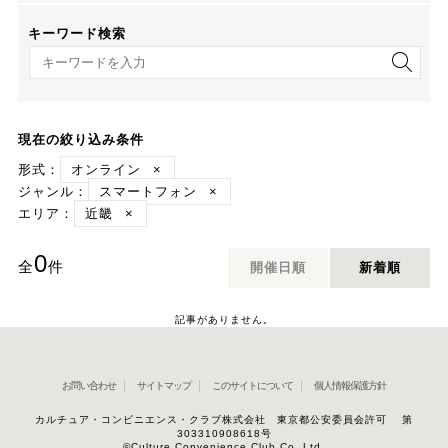
キーワード検索
キーワード検索
現在の絞り込み条件
形式：
オンライン
×
ジャンル：
スマートフォン
×
エリア：
近畿
×
0
全
件
開催日順
新着順
記事がありません。
お問い合わせ
サイトマップ
このサイトについて
個人情報保護方針
カルチュア・コンビニエンス・クラブ株式会社 東京都公安委員会許可 第
303310908618号
©Culture Convenience Club Co.,Ltd.