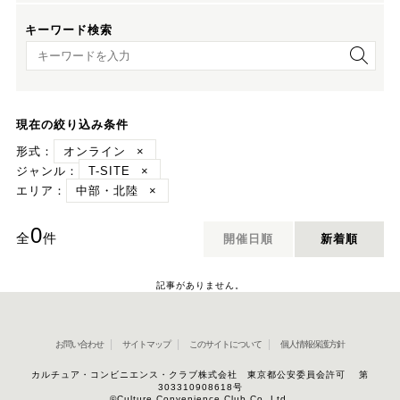
キーワード検索
キーワード検索
現在の絞り込み条件
形式：
オンライン
×
ジャンル：
T-SITE
×
エリア：
中部・北陸
×
0
全
件
開催日順
新着順
記事がありません。
お問い合わせ
サイトマップ
このサイトについて
個人情報保護方針
カルチュア・コンビニエンス・クラブ株式会社 東京都公安委員会許可 第
303310908618号
©Culture Convenience Club Co.,Ltd.