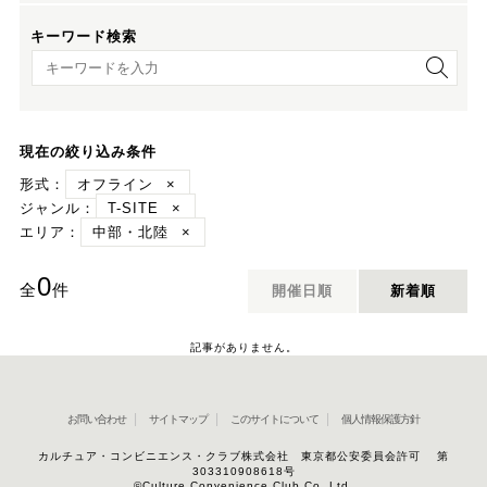
キーワード検索
キーワード検索
現在の絞り込み条件
形式：
オフライン
×
ジャンル：
T-SITE
×
エリア：
中部・北陸
×
0
全
件
開催日順
新着順
記事がありません。
お問い合わせ
サイトマップ
このサイトについて
個人情報保護方針
カルチュア・コンビニエンス・クラブ株式会社 東京都公安委員会許可 第
303310908618号
©Culture Convenience Club Co.,Ltd.