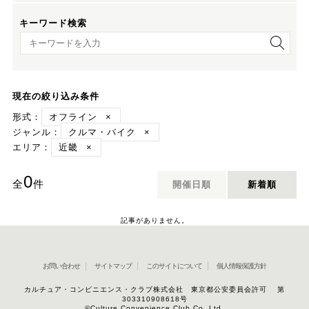
キーワード検索
キーワード検索
現在の絞り込み条件
形式：
オフライン
×
ジャンル：
クルマ・バイク
×
エリア：
近畿
×
0
全
件
開催日順
新着順
記事がありません。
お問い合わせ
サイトマップ
このサイトについて
個人情報保護方針
カルチュア・コンビニエンス・クラブ株式会社 東京都公安委員会許可 第
303310908618号
©Culture Convenience Club Co.,Ltd.