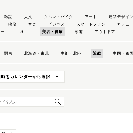
雑誌
人文
クルマ・バイク
アート
建築デザイ
映像
音楽
ビジネス
スマートフォン
カフェ
リー
T-SITE
美容・健康
家電
アウトドア
関東
北海道・東北
中部・北陸
近畿
中国・四
日時をカレンダーから選択
ード検索