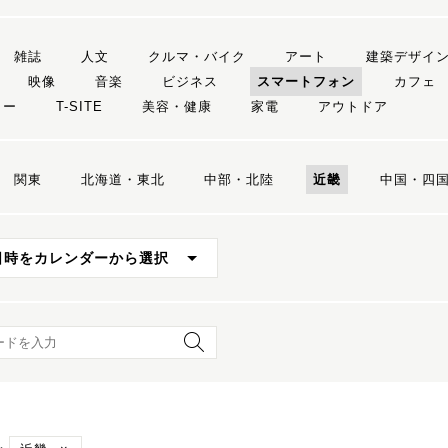
雑誌
人文
クルマ・バイク
アート
建築デザイ
映像
音楽
ビジネス
スマートフォン
カフェ
リー
T-SITE
美容・健康
家電
アウトドア
関東
北海道・東北
中部・北陸
近畿
中国・四
日時をカレンダーから選択
ード検索