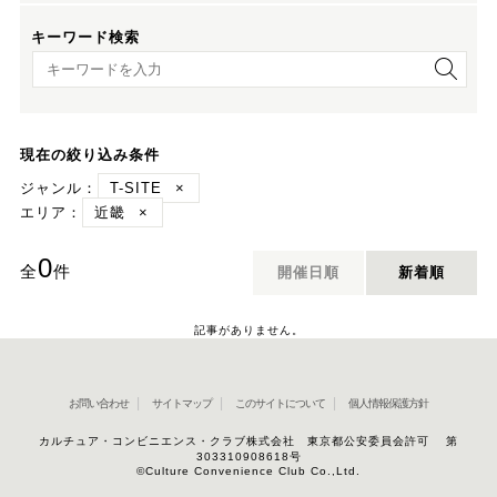
キーワード検索
キーワード検索
現在の絞り込み条件
ジャンル：
T-SITE
×
エリア：
近畿
×
0
全
件
開催日順
新着順
記事がありません。
お問い合わせ
サイトマップ
このサイトについて
個人情報保護方針
カルチュア・コンビニエンス・クラブ株式会社 東京都公安委員会許可 第
303310908618号
©Culture Convenience Club Co.,Ltd.