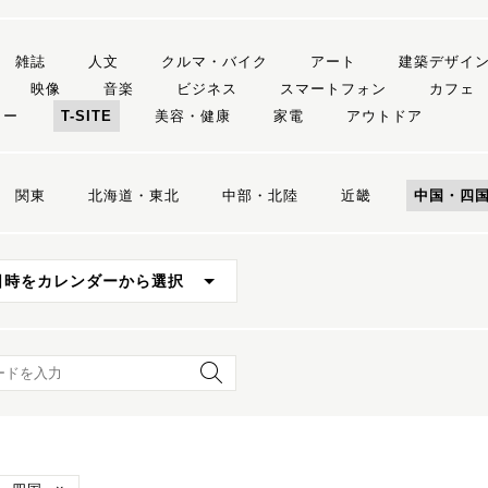
雑誌
人文
クルマ・バイク
アート
建築デザイ
映像
音楽
ビジネス
スマートフォン
カフェ
リー
T-SITE
美容・健康
家電
アウトドア
関東
北海道・東北
中部・北陸
近畿
中国・四
日時をカレンダーから選択
ード検索