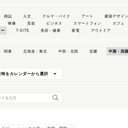
雑誌
人文
クルマ・バイク
アート
建築デザイ
映像
音楽
ビジネス
スマートフォン
カフェ
リー
T-SITE
美容・健康
家電
アウトドア
関東
北海道・東北
中部・北陸
近畿
中国・四
日時をカレンダーから選択
ード検索