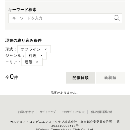
キーワード検索
キーワード検索
現在の絞り込み条件
形式：
オフライン
×
ジャンル：
料理
×
エリア：
近畿
×
0
全
件
開催日順
新着順
記事がありません。
お問い合わせ
サイトマップ
このサイトについて
個人情報保護方針
カルチュア・コンビニエンス・クラブ株式会社 東京都公安委員会許可 第
303310908618号
©Culture Convenience Club Co.,Ltd.