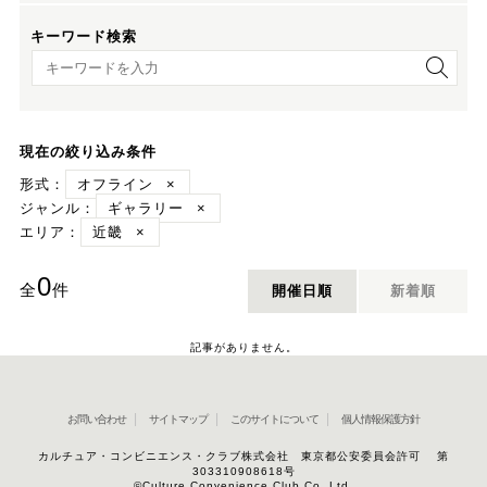
キーワード検索
キーワード検索
現在の絞り込み条件
形式：
オフライン
×
ジャンル：
ギャラリー
×
エリア：
近畿
×
0
全
件
開催日順
新着順
記事がありません。
お問い合わせ
サイトマップ
このサイトについて
個人情報保護方針
カルチュア・コンビニエンス・クラブ株式会社 東京都公安委員会許可 第
303310908618号
©Culture Convenience Club Co.,Ltd.