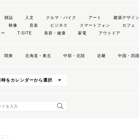
雑誌
人文
クルマ・バイク
アート
建築デザイ
映像
音楽
ビジネス
スマートフォン
カフェ
リー
T-SITE
美容・健康
家電
アウトドア
関東
北海道・東北
中部・北陸
近畿
中国・四
日時をカレンダーから選択
ード検索