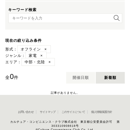
キーワード検索
キーワード検索
現在の絞り込み条件
形式：
オフライン
×
ジャンル：
家電
×
エリア：
中部・北陸
×
0
全
件
開催日順
新着順
記事がありません。
お問い合わせ
サイトマップ
このサイトについて
個人情報保護方針
カルチュア・コンビニエンス・クラブ株式会社 東京都公安委員会許可 第
303310908618号
©Culture Convenience Club Co.,Ltd.