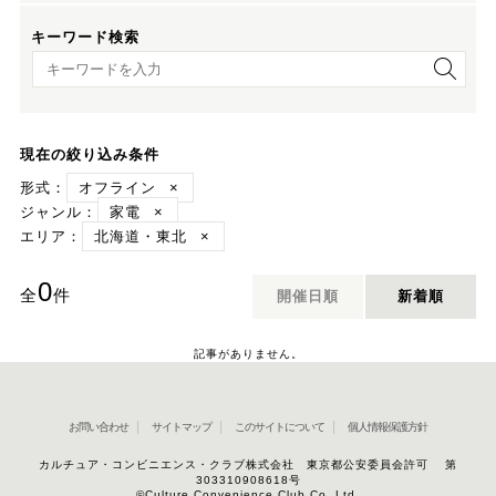
キーワード検索
キーワード検索
現在の絞り込み条件
形式：
オフライン
×
ジャンル：
家電
×
エリア：
北海道・東北
×
0
全
件
開催日順
新着順
記事がありません。
お問い合わせ
サイトマップ
このサイトについて
個人情報保護方針
カルチュア・コンビニエンス・クラブ株式会社 東京都公安委員会許可 第
303310908618号
©Culture Convenience Club Co.,Ltd.