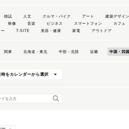
雑誌
人文
クルマ・バイク
アート
建築デザイ
映像
音楽
ビジネス
スマートフォン
カフェ
リー
T-SITE
美容・健康
家電
アウトドア
関東
北海道・東北
中部・北陸
近畿
中国・四
日時をカレンダーから選択
ード検索