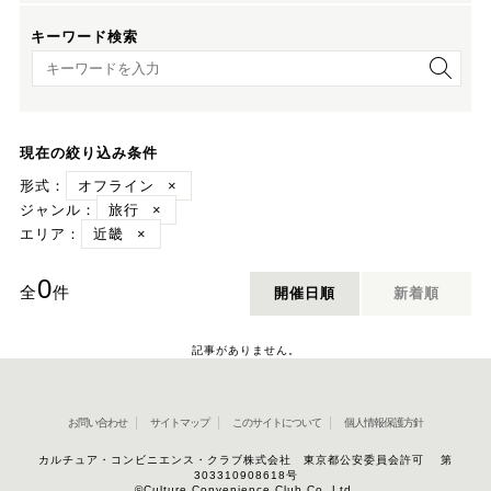
キーワード検索
キーワード検索
現在の絞り込み条件
形式：
オフライン
×
ジャンル：
旅行
×
エリア：
近畿
×
0
全
件
開催日順
新着順
記事がありません。
お問い合わせ
サイトマップ
このサイトについて
個人情報保護方針
カルチュア・コンビニエンス・クラブ株式会社 東京都公安委員会許可 第
303310908618号
©Culture Convenience Club Co.,Ltd.