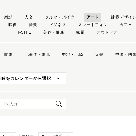
雑誌
人文
クルマ・バイク
アート
建築デザイ
映像
音楽
ビジネス
スマートフォン
カフェ
リー
T-SITE
美容・健康
家電
アウトドア
関東
北海道・東北
中部・北陸
近畿
中国・四
日時をカレンダーから選択
ード検索