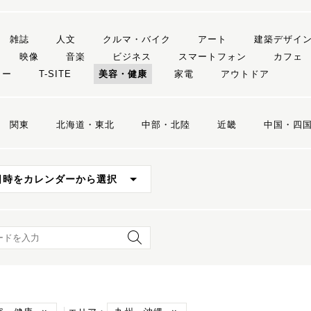
雑誌
人文
クルマ・バイク
アート
建築デザイ
映像
音楽
ビジネス
スマートフォン
カフェ
リー
T-SITE
美容・健康
家電
アウトドア
関東
北海道・東北
中部・北陸
近畿
中国・四
日時をカレンダーから選択
ード検索