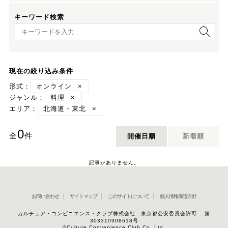
キーワード検索
キーワード検索
現在の絞り込み条件
形式：
オンライン
×
ジャンル：
料理
×
エリア：
北海道・東北
×
0
全
件
開催日順
新着順
記事がありません。
お問い合わせ
サイトマップ
このサイトについて
個人情報保護方針
カルチュア・コンビニエンス・クラブ株式会社 東京都公安委員会許可 第
303310908618号
©Culture Convenience Club Co.,Ltd.