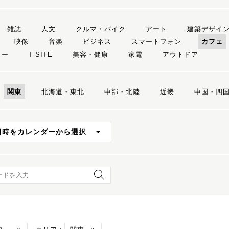
雑誌
人文
クルマ・バイク
アート
建築デザイ
映像
音楽
ビジネス
スマートフォン
カフェ
リー
T-SITE
美容・健康
家電
アウトドア
関東
北海道・東北
中部・北陸
近畿
中国・四
日時をカレンダーから選択
ード検索