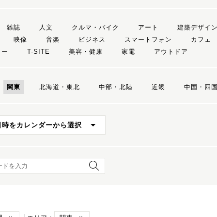
雑誌
人文
クルマ・バイク
アート
建築デザイ
映像
音楽
ビジネス
スマートフォン
カフェ
リー
T-SITE
美容・健康
家電
アウトドア
関東
北海道・東北
中部・北陸
近畿
中国・四
日時をカレンダーから選択
ード検索