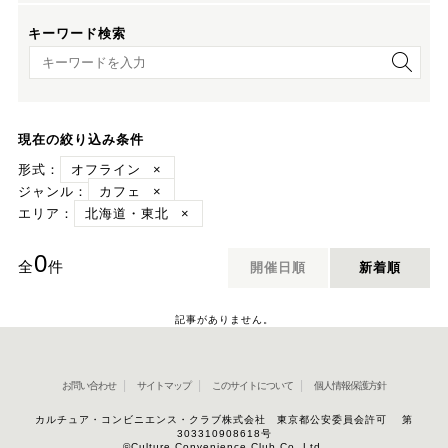
キーワード検索
キーワード検索
現在の絞り込み条件
形式：
オフライン
×
ジャンル：
カフェ
×
エリア：
北海道・東北
×
0
全
件
開催日順
新着順
記事がありません。
お問い合わせ
サイトマップ
このサイトについて
個人情報保護方針
カルチュア・コンビニエンス・クラブ株式会社 東京都公安委員会許可 第
303310908618号
©Culture Convenience Club Co.,Ltd.