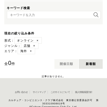
キーワード検索
キーワード検索
現在の絞り込み条件
形式：
オンライン
×
ジャンル：
店舗
×
エリア：
海外
×
0
全
件
開催日順
新着順
記事がありません。
お問い合わせ
サイトマップ
このサイトについて
個人情報保護方針
カルチュア・コンビニエンス・クラブ株式会社 東京都公安委員会許可 第
303310908618号
©Culture Convenience Club Co.,Ltd.