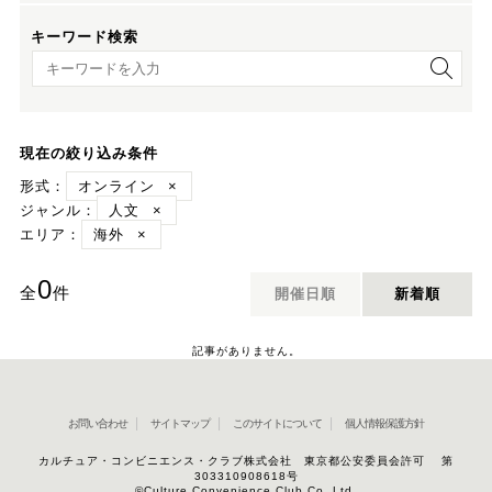
キーワード検索
キーワード検索
現在の絞り込み条件
形式：
オンライン
×
ジャンル：
人文
×
エリア：
海外
×
0
全
件
開催日順
新着順
記事がありません。
お問い合わせ
サイトマップ
このサイトについて
個人情報保護方針
カルチュア・コンビニエンス・クラブ株式会社 東京都公安委員会許可 第
303310908618号
©Culture Convenience Club Co.,Ltd.