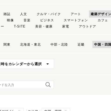
雑誌
人文
クルマ・バイク
アート
建築デザイ
映像
音楽
ビジネス
スマートフォン
カフェ
リー
T-SITE
美容・健康
家電
アウトドア
関東
北海道・東北
中部・北陸
近畿
中国・四
日時をカレンダーから選択
ード検索