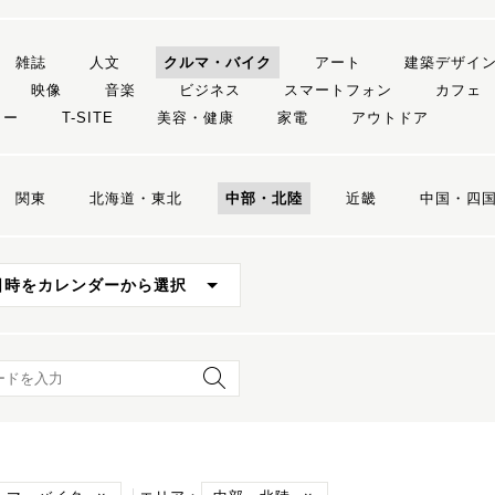
雑誌
人文
クルマ・バイク
アート
建築デザイ
映像
音楽
ビジネス
スマートフォン
カフェ
リー
T-SITE
美容・健康
家電
アウトドア
関東
北海道・東北
中部・北陸
近畿
中国・四
日時をカレンダーから選択
ード検索