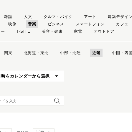
雑誌
人文
クルマ・バイク
アート
建築デザイ
映像
音楽
ビジネス
スマートフォン
カフェ
リー
T-SITE
美容・健康
家電
アウトドア
関東
北海道・東北
中部・北陸
近畿
中国・四
日時をカレンダーから選択
ード検索