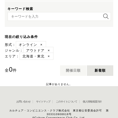
キーワード検索
キーワード検索
現在の絞り込み条件
形式：
オンライン
×
ジャンル：
アウトドア
×
エリア：
北海道・東北
×
0
全
件
開催日順
新着順
記事がありません。
お問い合わせ
サイトマップ
このサイトについて
個人情報保護方針
カルチュア・コンビニエンス・クラブ株式会社 東京都公安委員会許可 第
303310908618号
©Culture Convenience Club Co.,Ltd.