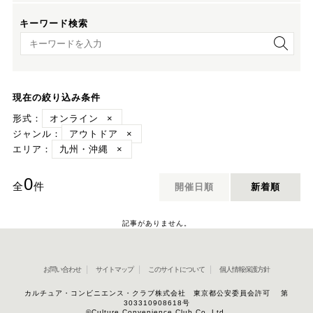
キーワード検索
キーワード検索
現在の絞り込み条件
形式：
オンライン
×
ジャンル：
アウトドア
×
エリア：
九州・沖縄
×
0
全
件
開催日順
新着順
記事がありません。
お問い合わせ
サイトマップ
このサイトについて
個人情報保護方針
カルチュア・コンビニエンス・クラブ株式会社 東京都公安委員会許可 第
303310908618号
©Culture Convenience Club Co.,Ltd.