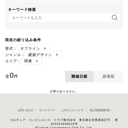
キーワード検索
キーワード検索
現在の絞り込み条件
形式：
オフライン
×
ジャンル：
建築デザイン
×
エリア：
関東
×
0
全
件
開催日順
新着順
記事がありません。
お問い合わせ
サイトマップ
このサイトについて
個人情報保護方針
カルチュア・コンビニエンス・クラブ株式会社 東京都公安委員会許可 第
303310908618号
©Culture Convenience Club Co.,Ltd.