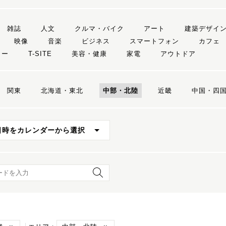
雑誌
人文
クルマ・バイク
アート
建築デザイ
映像
音楽
ビジネス
スマートフォン
カフェ
リー
T-SITE
美容・健康
家電
アウトドア
関東
北海道・東北
中部・北陸
近畿
中国・四
日時をカレンダーから選択
ード検索