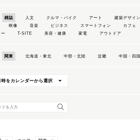
雑誌
人文
クルマ・バイク
アート
建築デザイ
映像
音楽
ビジネス
スマートフォン
カフェ
リー
T-SITE
美容・健康
家電
アウトドア
関東
北海道・東北
中部・北陸
近畿
中国・四
日時をカレンダーから選択
ード検索