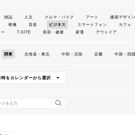
雑誌
人文
クルマ・バイク
アート
建築デザイ
映像
音楽
ビジネス
スマートフォン
カフェ
リー
T-SITE
美容・健康
家電
アウトドア
関東
北海道・東北
中部・北陸
近畿
中国・四
日時をカレンダーから選択
ード検索