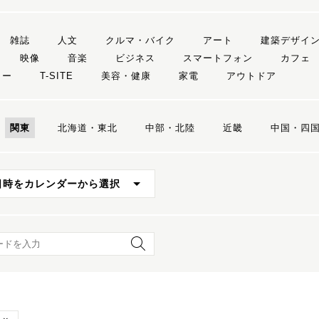
雑誌
人文
クルマ・バイク
アート
建築デザイ
映像
音楽
ビジネス
スマートフォン
カフェ
リー
T-SITE
美容・健康
家電
アウトドア
関東
北海道・東北
中部・北陸
近畿
中国・四
日時をカレンダーから選択
ード検索