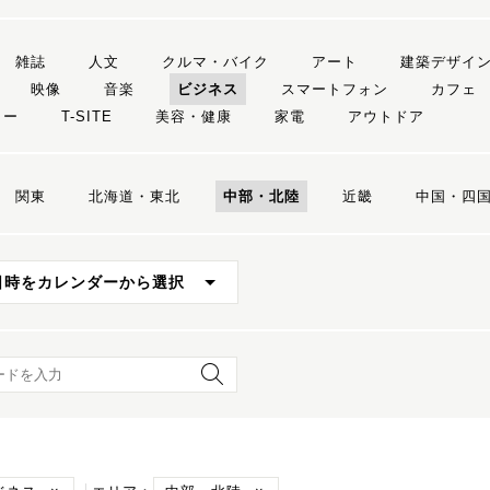
雑誌
人文
クルマ・バイク
アート
建築デザイ
映像
音楽
ビジネス
スマートフォン
カフェ
リー
T-SITE
美容・健康
家電
アウトドア
関東
北海道・東北
中部・北陸
近畿
中国・四
日時をカレンダーから選択
ード検索