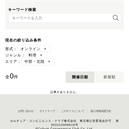
キーワード検索
キーワード検索
現在の絞り込み条件
形式：
オンライン
×
ジャンル：
料理
×
エリア：
中部・北陸
×
0
全
件
開催日順
新着順
記事がありません。
お問い合わせ
サイトマップ
このサイトについて
個人情報保護方針
カルチュア・コンビニエンス・クラブ株式会社 東京都公安委員会許可 第
303310908618号
©Culture Convenience Club Co.,Ltd.