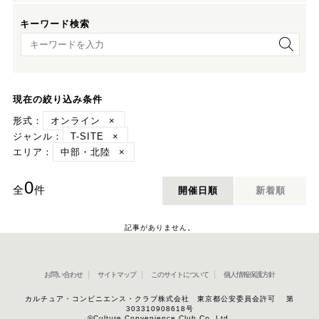
キーワード検索
キーワード検索
現在の絞り込み条件
形式：
オンライン
×
ジャンル：
T-SITE
×
エリア：
中部・北陸
×
0
全
件
開催日順
新着順
記事がありません。
お問い合わせ
サイトマップ
このサイトについて
個人情報保護方針
カルチュア・コンビニエンス・クラブ株式会社 東京都公安委員会許可 第
303310908618号
©Culture Convenience Club Co.,Ltd.