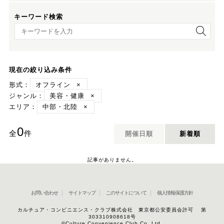
キーワード検索
キーワード検索
現在の絞り込み条件
形式：
オフライン
×
ジャンル：
美容・健康
×
エリア：
中部・北陸
×
0
全
件
開催日順
新着順
記事がありません。
お問い合わせ
サイトマップ
このサイトについて
個人情報保護方針
カルチュア・コンビニエンス・クラブ株式会社 東京都公安委員会許可 第
303310908618号
©Culture Convenience Club Co.,Ltd.