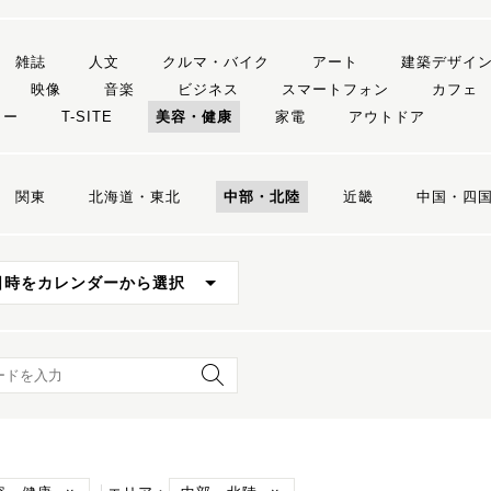
雑誌
人文
クルマ・バイク
アート
建築デザイ
映像
音楽
ビジネス
スマートフォン
カフェ
リー
T-SITE
美容・健康
家電
アウトドア
関東
北海道・東北
中部・北陸
近畿
中国・四
日時をカレンダーから選択
ード検索