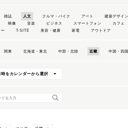
雑誌
人文
クルマ・バイク
アート
建築デザイ
映像
音楽
ビジネス
スマートフォン
カフェ
リー
T-SITE
美容・健康
家電
アウトドア
関東
北海道・東北
中部・北陸
近畿
中国・四
日時をカレンダーから選択
ード検索