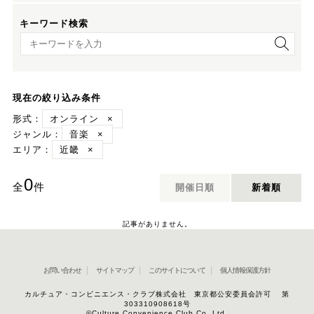
キーワード検索
キーワード検索
現在の絞り込み条件
形式：
オンライン
×
ジャンル：
音楽
×
エリア：
近畿
×
0
全
件
開催日順
新着順
記事がありません。
お問い合わせ
サイトマップ
このサイトについて
個人情報保護方針
カルチュア・コンビニエンス・クラブ株式会社 東京都公安委員会許可 第
303310908618号
©Culture Convenience Club Co.,Ltd.