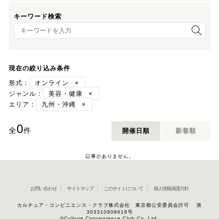
キーワード検索
キーワード検索
現在の絞り込み条件
形式：
オンライン
×
ジャンル：
美容・健康
×
エリア：
九州・沖縄
×
0
全
件
開催日順
新着順
記事がありません。
お問い合わせ
サイトマップ
このサイトについて
個人情報保護方針
カルチュア・コンビニエンス・クラブ株式会社 東京都公安委員会許可 第
303310908618号
©Culture Convenience Club Co.,Ltd.