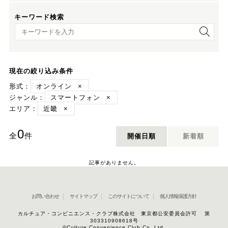
キーワード検索
キーワード検索
現在の絞り込み条件
形式：
オンライン
×
ジャンル：
スマートフォン
×
エリア：
近畿
×
0
全
件
開催日順
新着順
記事がありません。
お問い合わせ
サイトマップ
このサイトについて
個人情報保護方針
カルチュア・コンビニエンス・クラブ株式会社 東京都公安委員会許可 第
303310908618号
©Culture Convenience Club Co.,Ltd.