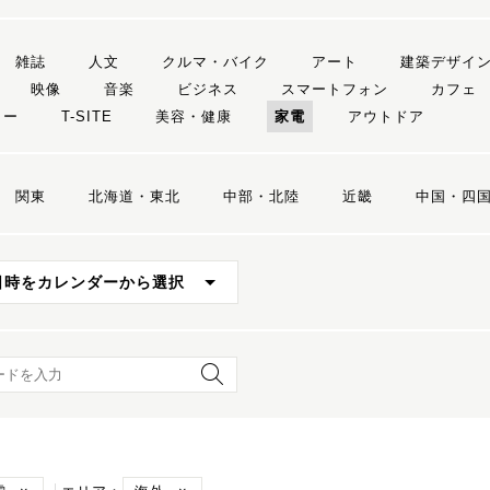
雑誌
人文
クルマ・バイク
アート
建築デザイ
映像
音楽
ビジネス
スマートフォン
カフェ
リー
T-SITE
美容・健康
家電
アウトドア
関東
北海道・東北
中部・北陸
近畿
中国・四
日時をカレンダーから選択
ード検索